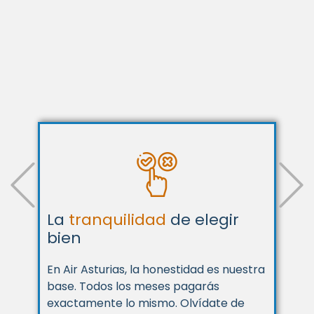
porque entendemos lo que
realmente valoras: claridad,
ahorro y una conexión sin
límites
Previous
Tecnología
5G de última
generación
Siente la potencia del
5G+
. Disfruta de
descargas casi instantáneas y una