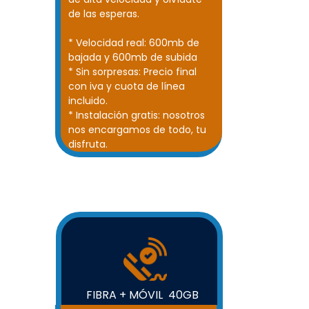
de las esperas.
* Velocidad real: 600mb de
bajada y 600mb de subida
* Sin sorpresas: Precio final
con iva y cuota de línea
incluido.
* Instalación gratis: nosotros
nos encargamos de todo, tu
disfruta.
FIBRA + MÓVIL 40GB