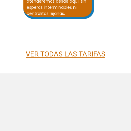
atenderemos desde aquí. sin
esperas interminables ni
centralitas lejanas.
VER TODAS LAS TARIFAS
¿Porqué elegir
A.I.R. Asturias?
Estamos orgullosos de ser tu
operador de confianza