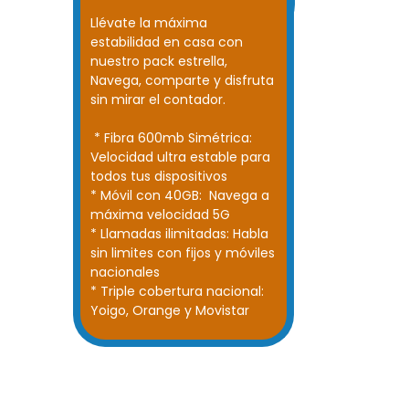
28,95 €
Llévate la máxima
estabilidad en casa con
nuestro pack estrella,
Navega, comparte y disfruta
sin mirar el contador.
* Fibra 600mb Simétrica:
Velocidad ultra estable para
todos tus dispositivos
* Móvil con 40GB: Navega a
máxima velocidad 5G
* Llamadas ilimitadas: Habla
sin limites con fijos y móviles
nacionales
* Triple cobertura nacional:
Yoigo, Orange y Movistar