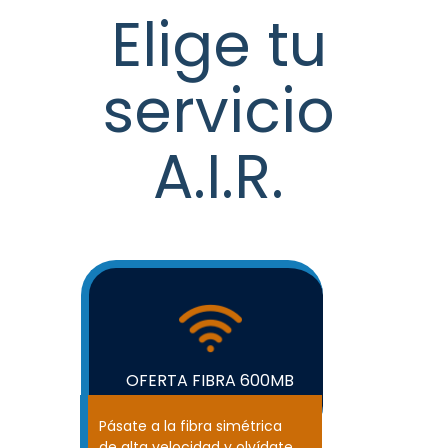
Elige tu
servicio
A.I.R.
OFERTA FIBRA 600MB
29,95 €
Pásate a la fibra simétrica
de alta velocidad y olvídate