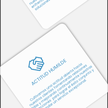
ACTITUD HUMILDE
Cultivamos una actitud abierta hacia
nuestros clientes fomentando relaciones
sólidas y mejorando continuamente nuestras
interacciones para lograr el éxito conjunto y
brindar un servicio excepcional.