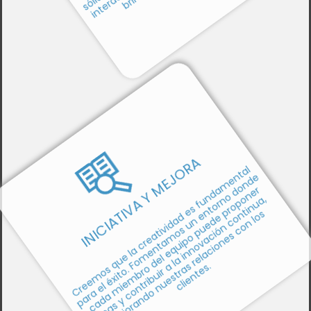
INICIATIVA Y MEJORA
Creemos que la creatividad es fundamental
para el éxito. Fomentamos un entorno donde
cada miembro del equipo puede proponer
ideas y contribuir a la innovación continua,
mejorando nuestras relaciones con los
clientes.