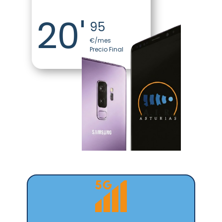
20'
95
€/mes
Precio Final