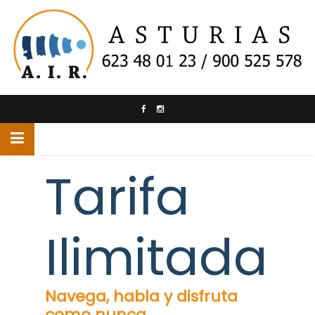
Saltar
al
contenido
Tarifa
Ilimitada
Navega, habla y disfruta
como nunca